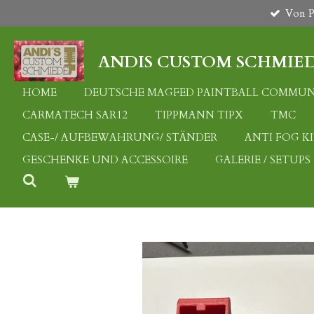
Von Pl
Zum
Hauptinhalt
springen
ANDIS CUSTOM SCHMIE
HOME
DEUTSCHE MAGFED PAINTBALL COMMUN
CARMATECH SAR12
TIPPMANN TIPX
TMC
CASE-/ AUFBEWAHRUNG/ STÄNDER
ANTI FOG K
GESCHENKE UND ACCESSOIRE
GALERIE / SETUPS