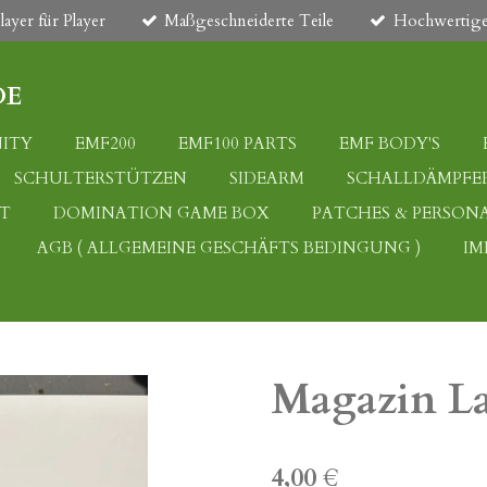
ayer für Player
Maßgeschneiderte Teile
Hochwertige
DE
ITY
EMF200
EMF100 PARTS
EMF BODY'S
SCHULTERSTÜTZEN
SIDEARM
SCHALLDÄMPFER
IT
DOMINATION GAME BOX
PATCHES & PERSONA
AGB ( ALLGEMEINE GESCHÄFTS BEDINGUNG )
IM
Magazin La
4,00 €