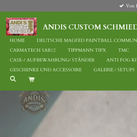
Von P
Zum
Hauptinhalt
springen
ANDIS CUSTOM SCHMIE
HOME
DEUTSCHE MAGFED PAINTBALL COMMUN
CARMATECH SAR12
TIPPMANN TIPX
TMC
CASE-/ AUFBEWAHRUNG/ STÄNDER
ANTI FOG KI
GESCHENKE UND ACCESSOIRE
GALERIE / SETUPS