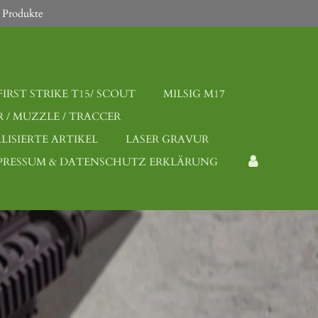
 Produkte
FIRST STRIKE T15/ SCOUT
MILSIG M17
 / MUZZLE / TRACCER
LISIERTE ARTIKEL
LASER GRAVUR
PRESSUM & DATENSCHUTZ ERKLÄRUNG