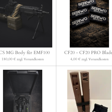
CS MG Body für EMF100
CF20 - CF20 PRO Blad
180,00 €
4,00 €
zzgl. Versandkosten
zzgl. Versandkosten