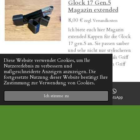
Glock 17 Gen.5
Magazin extended
8,00 €
zzgl. Versandkosten
Ich biete euch hier Magazin
extended Kappen für die Glock
17 gen.5 an. Sie passen sauber
und sehe nicht nur stylischeren
aus.... sie dienen auch als Griff
Diese Website verwendet Cookies, um Ihr
Verlängerung was den Griff
Nutzererlebnis zu verbessern und
komfor erhöht.
maßgeschneiderte Anzeigen anzuzeigen. Die
fortgesetzte Nutzung dieser Website bestätigt Ihre
Details anzeigen
Zustimmung zur Verwendung von Cookies.
In den Warenkorb
Ich stimme zu
E-Mail
Facebook
WhatsApp
© 2024 - 2026 Andis Custom Schmiede
Mit Unterstützung von
Webador